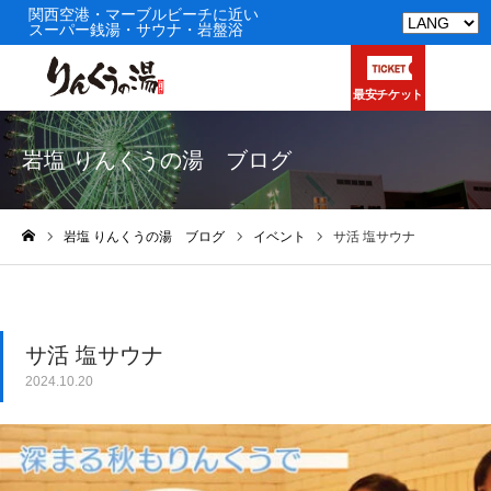
関西空港・マーブルビーチに近い
スーパー銭湯・サウナ・岩盤浴
最安チケット
岩塩 りんくうの湯 ブログ
岩塩 りんくうの湯 ブログ
イベント
サ活 塩サウナ
ホーム
サ活 塩サウナ
2024.10.20