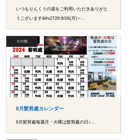
いつもりんくうの湯をご利用いただきありがと
うございます&#x2728;8/26(月)～…
その他
8月髪剪處カレンダー
8月髪剪處毎週月・火曜は髪剪處の日♪…