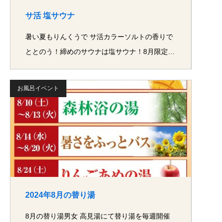
サ活 塩サウナ
暑い夏もりんくうで サ活カラーソルトの香りで
ととのう！締めのサウナは塩サウナ！8月限定…
お風呂イベント
2024年8月の替り湯
8月の替り湯男女 高見湯にて替り湯を毎週開催