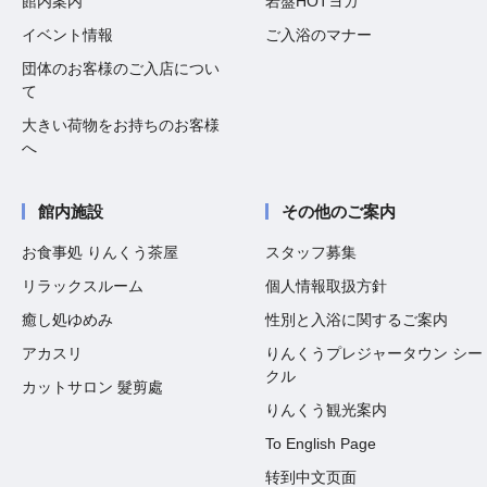
館内案内
岩盤HOTヨガ
イベント情報
ご入浴のマナー
団体のお客様のご入店につい
て
大きい荷物をお持ちのお客様
へ
館内施設
その他のご案内
お食事処 りんくう茶屋
スタッフ募集
リラックスルーム
個人情報取扱方針
癒し処ゆめみ
性別と入浴に関するご案内
アカスリ
りんくうプレジャータウン シー
クル
カットサロン 髮剪處
りんくう観光案内
To English Page
转到中文页面