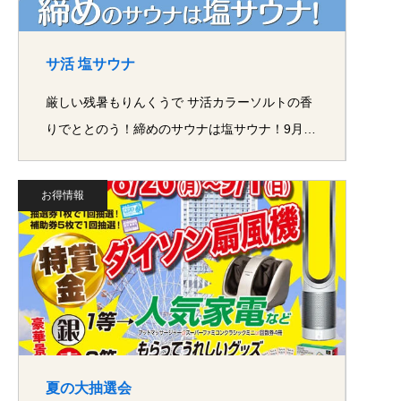
サ活 塩サウナ
厳しい残暑もりんくうで サ活カラーソルトの香
りでととのう！締めのサウナは塩サウナ！9月…
お得情報
夏の大抽選会